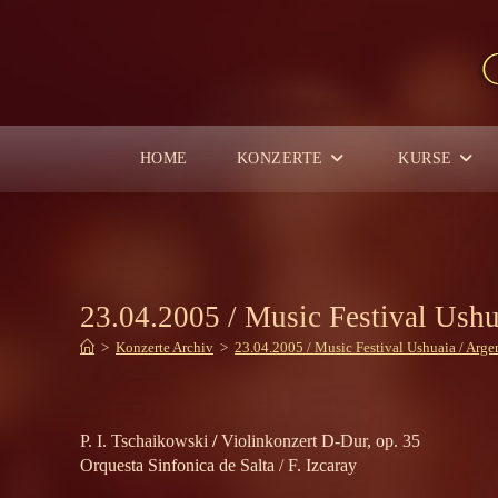
Zum
Inhalt
springen
HOME
KONZERTE
KURSE
23.04.2005 / Music Festival Ushu
>
Konzerte Archiv
>
23.04.2005 / Music Festival Ushuaia / Arge
P. I. Tschaikowski
/
Violinkonzert D-Dur, op. 35
Orquesta Sinfonica de Salta / F. Izcaray