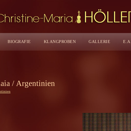
BIOGRAFIE
KLANGPROBEN
GALLERIE
E.A
aia / Argentinien
ntinien