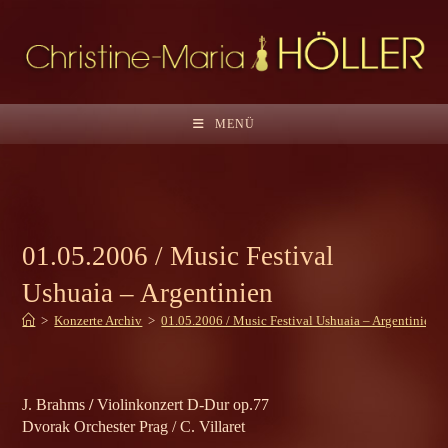
Zum
Inhalt
springen
MENÜ
01.05.2006 / Music Festival
Ushuaia – Argentinien
>
Konzerte Archiv
>
01.05.2006 / Music Festival Ushuaia – Argentinien
J. Brahms
/
Violinkonzert D-Dur op.77
Dvorak Orchester Prag / C. Villaret