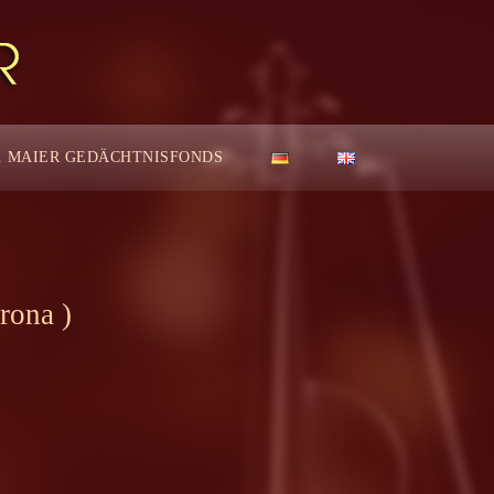
. MAIER GEDÄCHTNISFONDS
rona )