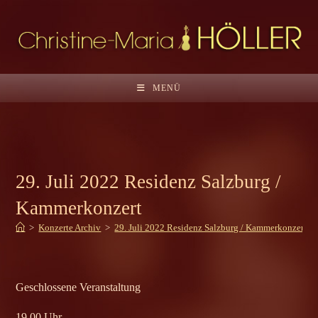
Zum
Inhalt
springen
MENÜ
29. Juli 2022 Residenz Salzburg /
Kammerkonzert
>
Konzerte Archiv
>
29. Juli 2022 Residenz Salzburg / Kammerkonzert
Geschlossene Veranstaltung
19.00 Uhr