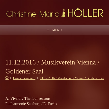
Skip
to
content
MENU
11.12.2016 / Musikverein Vienna /
Goldener Saal
>
Concerts archive
>
11.12.2016 / Musikverein Vienna / Goldener Saal
A. Vivaldi
/
The four seasons
Philharmonie Salzburg / E. Fuchs