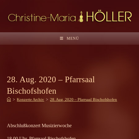
Zum
Inhalt
springen
MENÜ
28. Aug. 2020 – Pfarrsaal
Bischofshofen
>
Konzerte Archiv
>
28. Aug. 2020 – Pfarrsaal Bischofshofen
Abschlußkonzert Musizierwoche
18.00 Uhr, Pfarrsaal Bischofshofen