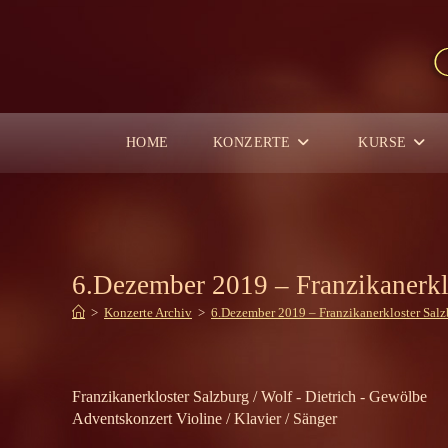
Zum
Inhalt
springen
HOME
KONZERTE
KURSE
6.Dezember 2019 – Franzikanerkl
>
Konzerte Archiv
>
6.Dezember 2019 – Franzikanerkloster Salz
Franzikanerkloster Salzburg / Wolf - Dietrich - Gewölbe
Adventskonzert Violine / Klavier / Sänger