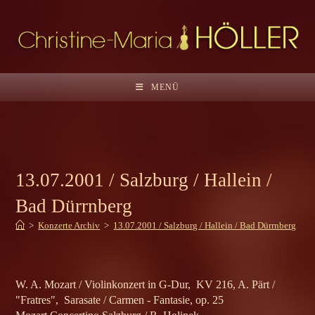
Zum
Inhalt
springen
MENÜ
13.07.2001 / Salzburg / Hallein /
Bad Dürrnberg
>
Konzerte Archiv
>
13.07.2001 / Salzburg / Hallein / Bad Dürrnberg
W. A. Mozart / Violinkonzert in G-Dur, KV 216, A. Pärt /
"Fratres", Sarasate / Carmen - Fantasie, op. 25