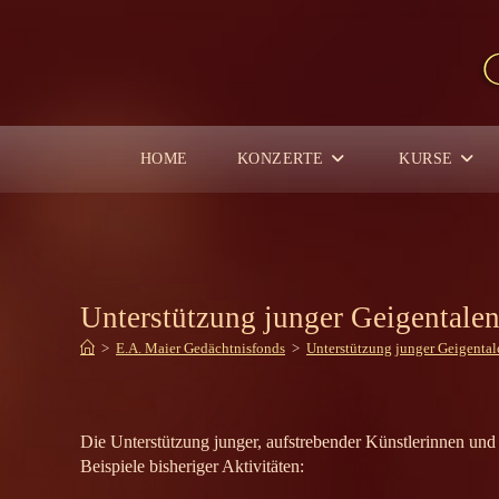
Zum
Inhalt
springen
HOME
KONZERTE
KURSE
Unterstützung junger Geigentalen
>
E.A. Maier Gedächtnisfonds
>
Unterstützung junger Geigental
Die Unterstützung junger, aufstrebender Künstlerinnen und
Beispiele bisheriger Aktivitäten: