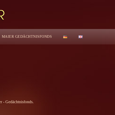
. MAIER GEDÄCHTNISFONDS
er - Gedächtnisfonds.