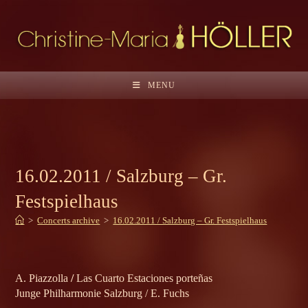
Skip
to
content
MENU
16.02.2011 / Salzburg – Gr.
Festspielhaus
>
Concerts archive
>
16.02.2011 / Salzburg – Gr. Festspielhaus
A. Piazzolla
/
Las Cuarto Estaciones porteñas
Junge Philharmonie Salzburg / E. Fuchs